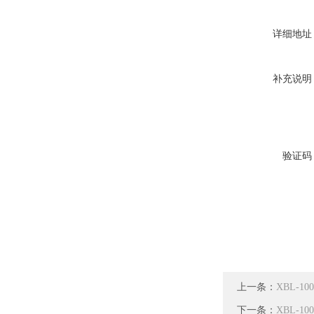
详细地址
补充说明
验证码
上一条：
XBL-
下一条：
XBL-1