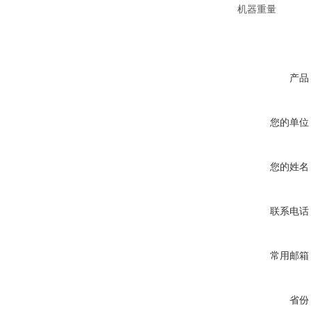
机器重量
产品
您的单位
您的姓名
联系电话
常用邮箱
省份