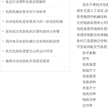
食品行业塑料包装趋势解析
花生干果枕式包
,
袋长无需人工设定
设
包装机械设备安全行业标准
,
双变频简约机械结构
自动包装机是发展潜力的一款包装机械
主控电路采用本公司
包装速度和成袋长度
面包枕式包装机的主要性能特点有哪些？
高感光电眼自动准确
,
各封口温度独立控制
国内食品包装机械行业发展的新趋势
可安装间歇充气装置
枕式包装机需要怎么样运行环境
:
技术参数
型号
糖果自动包装机市场需求展望
包装速度
制袋尺寸
包装膜宽
包装材料
外形尺寸
加热功率
电机功率
总功率