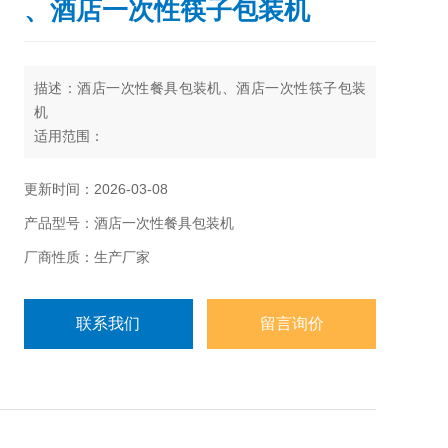
、酒店一次性筷子包装机
描述：酒店一次性餐具包装机、酒店一次性筷子包装
机
适用范围：
适用于餐具、筷子、口罩、棉签、药品、饼干、面
包、月饼、糖果、药品、日常用品、五金零件、纸盒
更新时间：2026-03-08
或托盘等各类固态体的包装。
产品型号：酒店一次性餐具包装机
厂商性质：生产厂家
联系我们
留言询价