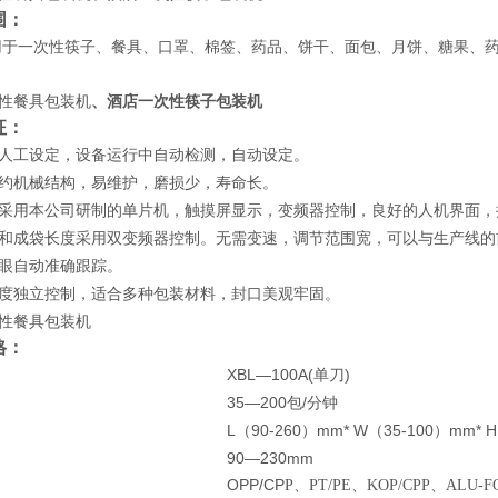
围：
用于一次性筷子、餐具、口罩、棉签、药品、饼干、面包、月饼、糖果、
性餐具包装机
、酒店一次性筷子包装机
征：
人工设定，设备运行中自动检测，自动设定。
约机械结构，易维护，磨损少，寿命长。
采用本公司研制的单片机，触摸屏显示，变频器控制，良好的人机界面，
和成袋长度采用双变频器控制。无需变速，调节范围宽，可以与生产线的
眼自动准确跟踪。
度独立控制，适合多种包装材料，封口美观牢固。
性餐具包装机
格：
XBL—100A(
)
单刀
35—200
/
包
分钟
L
90-260
mm* W
35-100
mm* H
（
）
（
）
90—230mm
OPP/CP
P
、PT/PE、KOP/CPP、ALU-F