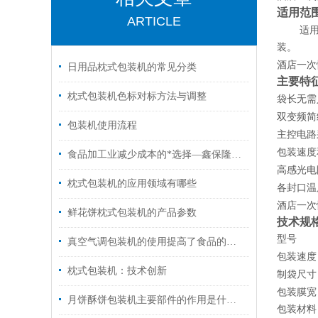
适用范
ARTICLE
适
装。
酒店一次
日用品枕式包装机的常见分类
主要特
枕式包装机色标对标方法与调整
袋长无需
双变频简
包装机使用流程
主控电路
包装速度
食品加工业减少成本的*选择—鑫保隆包装机械
高感光电
枕式包装机的应用领域有哪些
各封口温
酒店一次
鲜花饼枕式包装机的产品参数
技术规
型号
真空气调包装机的使用提高了食品的质量和外观
包装速度
枕式包装机：技术创新
制袋尺寸
包装膜宽
月饼酥饼包装机主要部件的作用是什么呢
包装材料