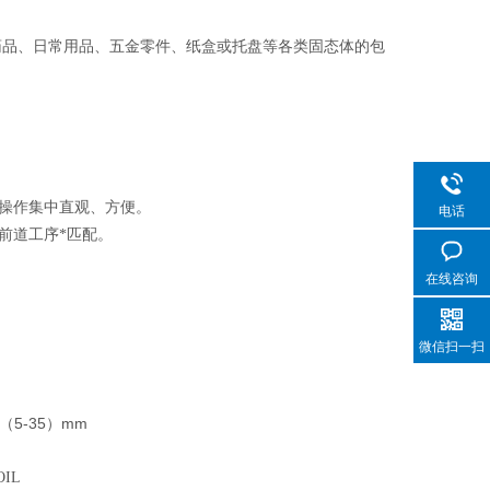
药品、日常用品、五金零件、纸盒或托盘等各类固态体的包
操作集中直观、方便。
电话
前道工序*匹配。
在线咨询
微信扫一扫
5-35
mm
（
）
OIL