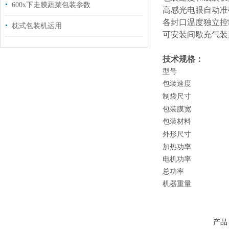
600x下走膜蔬菜包装参数
高感光电眼自动准
各封口温度独立控
枕式包装机运用
可安装间歇充气装
技术规格：
型号
包装速度
制袋尺寸
包装膜宽
包装材料
外形尺寸
加热功率
电机功率
总功率
机器重量
产品