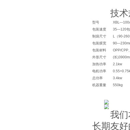
技术
型号
XBL—100
包装速度
35—120
包
制袋尺寸
L
（
90-260
包装膜宽
90—230m
包装材料
OPP/CP
P
外形尺寸
(
长
)3900m
加热功率
2.1kw
电机功率
0.55+0.75
总功率
3.4kw
机器重量
550kg
我们本着
长期友好