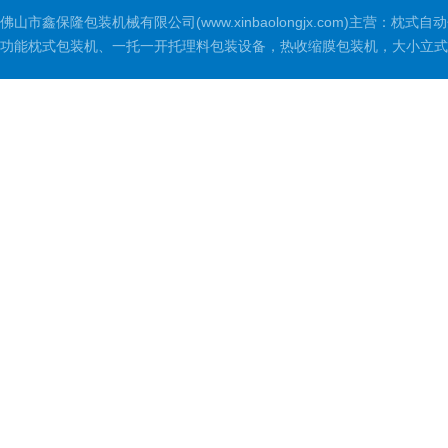
佛山市鑫保隆包装机械有限公司(www.xinbaolongjx.com)
功能枕式包装机、一托一开托理料包装设备，热收缩膜包装机，大小立式