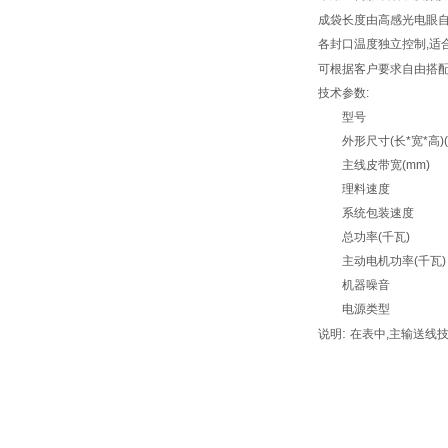
成袋长度由高感光电眼
各封口温度独立控制
,
适
可根据客户要求自由搭
技术参数
:
型号
外形尺寸
(
长
*
宽
*
高
)
主线皮带宽
(mm)
理料速度
系统包装速度
总功率
(
千瓦
)
主动电机功率
(
千瓦
)
机器噪音
电源类型
:
说明
在表中
,
主输送线