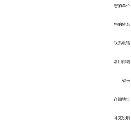
您的单位
您的姓名
联系电话
常用邮箱
省份
详细地址
补充说明