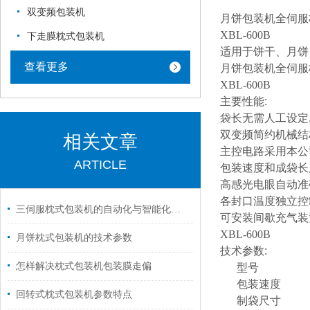
双变频包装机
月饼包装机全伺服
XBL-600B
下走膜枕式包装机
适用于饼干、月饼
查看更多
月饼包装机全伺服
XBL-600B
主要性能
:
袋长无需人工设定
双变频简约机械结
相关文章
主控电路采用本公
ARTICLE
包装速度和成袋长
高感光电眼自动准
各封口温度独立控
三伺服枕式包装机的自动化与智能化升级路径
可安装间歇充气装
XBL-600B
月饼枕式包装机的技术参数
技术参数
:
怎样解决枕式包装机包装膜走偏
型号
包装速度
回转式枕式包装机参数特点
制袋尺寸