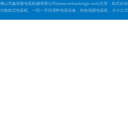
佛山市鑫保隆包装机械有限公司(www.xinbaolongjx.com)
功能枕式包装机、一托一开托理料包装设备，热收缩膜包装机，大小立式