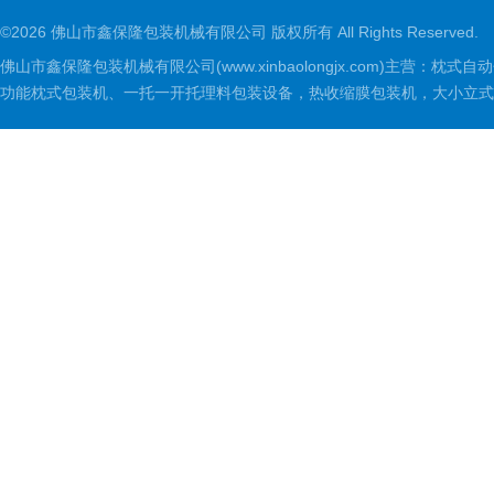
©2026 佛山市鑫保隆包装机械有限公司 版权所有 All Rights Reserved.
佛山市鑫保隆包装机械有限公司(www.xinbaolongjx.com)
功能枕式包装机、一托一开托理料包装设备，热收缩膜包装机，大小立式