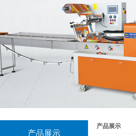
产品展示
产品展示