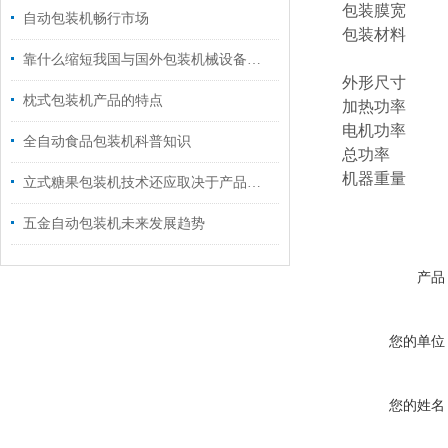
包装膜宽
自动包装机畅行市场
包装材料
靠什么缩短我国与国外包装机械设备的差距
外形尺寸
枕式包装机产品的特点
加热功率
电机功率
全自动食品包装机科普知识
总功率
机器重量
立式糖果包装机技术还应取决于产品本身特性
五金自动包装机未来发展趋势
产品
您的单位
您的姓名