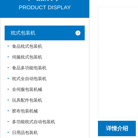
PRODUCT DISPLAY
枕式包装机
食品枕式包装机
伺服枕式包装机
食品多功能包装机
枕式全自动包装机
全伺服包装机械
玩具配件包装机
胶布包装机械
多功能枕式自动包装机
详情介绍
日用品包装机