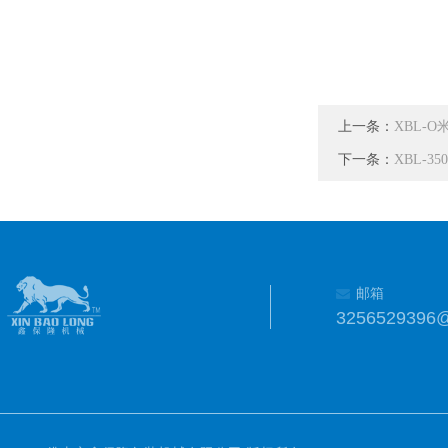
上一条：
XBL-
下一条：
XBL-
邮箱
3256529396