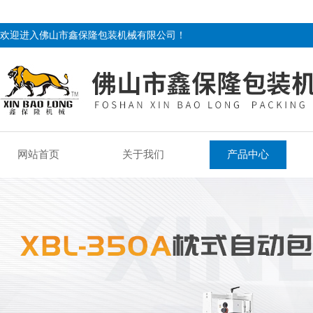
欢迎进入佛山市鑫保隆包装机械有限公司！
网站首页
关于我们
产品中心