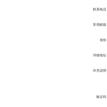
联系电话
常用邮箱
省份
详细地址
补充说明
验证码