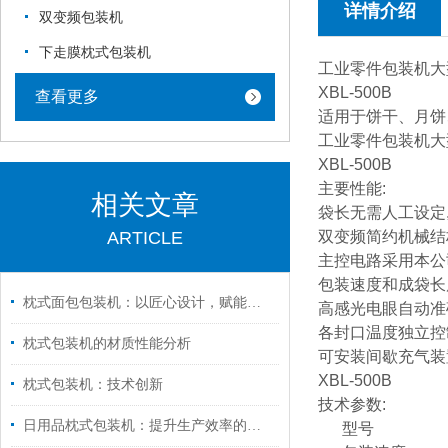
详情介绍
双变频包装机
下走膜枕式包装机
工业零件包装机大
XBL-500B
查看更多
适用于饼干、月饼
工业零件包装机大
XBL-500B
主要性能
:
相关文章
袋长无需人工设定
ARTICLE
双变频简约机械结
主控电路采用本公
包装速度和成袋长
枕式面包包装机：以匠心设计，赋能面包产业高效进阶
高感光电眼自动准
各封口温度独立控
枕式包装机的材质性能分析
可安装间歇充气装
XBL-500B
枕式包装机：技术创新
技术参数
:
日用品枕式包装机：提升生产效率的智能选择
型号