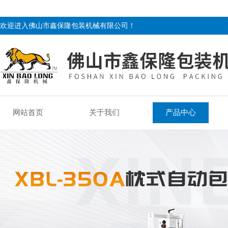
欢迎进入佛山市鑫保隆包装机械有限公司！
网站首页
关于我们
产品中心