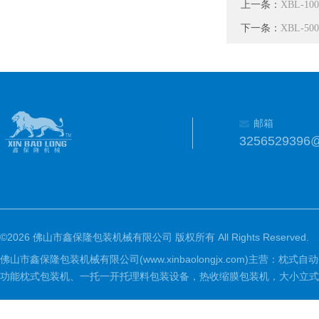
上一条：
XBL-
下一条：
XBL-
邮箱
3256529396
©2026 佛山市鑫保隆包装机械有限公司 版权所有 All Rights Reserved.
佛山市鑫保隆包装机械有限公司(www.xinbaolongjx.com)
功能枕式包装机、一托一开托理料包装设备，热收缩膜包装机，大小立式