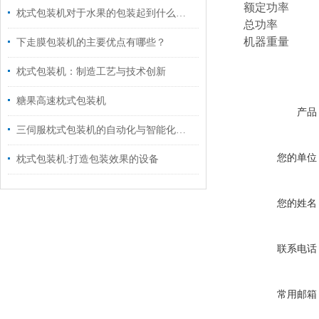
额定功率
枕式包装机对于水果的包装起到什么作用？
总功率
机器重量
下走膜包装机的主要优点有哪些？
枕式包装机：制造工艺与技术创新
糖果高速枕式包装机
产品
三伺服枕式包装机的自动化与智能化升级路径
您的单位
枕式包装机:打造包装效果的设备
您的姓名
联系电话
常用邮箱