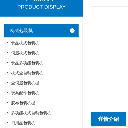
PRODUCT DISPLAY
枕式包装机
食品枕式包装机
伺服枕式包装机
食品多功能包装机
枕式全自动包装机
全伺服包装机械
玩具配件包装机
胶布包装机械
多功能枕式自动包装机
详情介绍
日用品包装机