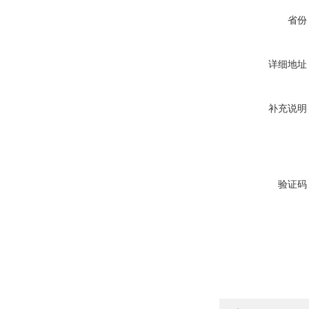
省份
详细地址
补充说明
验证码