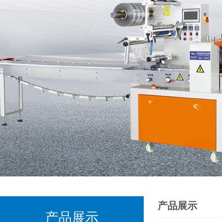
产品展示
产品展示