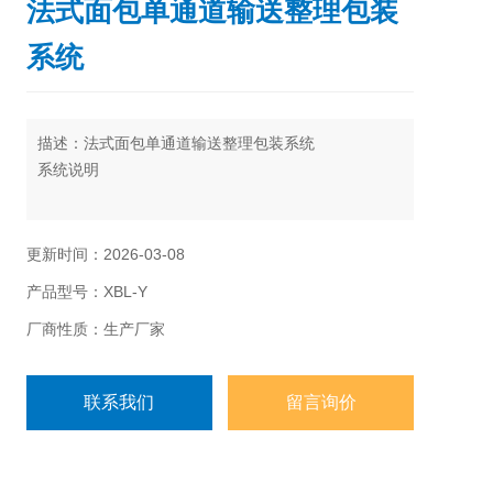
法式面包单通道输送整理包装
系统
描述：法式面包单通道输送整理包装系统
系统说明
XBL-Y单通道输送整理包装系统即可以直接连接前端
加工线的成品出料输送带,满足单品规模化、批量化生
更新时间：2026-03-08
产包装要求,也可以采用手工倾倒物料的方式,满足多品
产品型号：XBL-Y
种规格产品的小批量、多批次的生产包装要求.
厂商性质：生产厂家
联系我们
留言询价