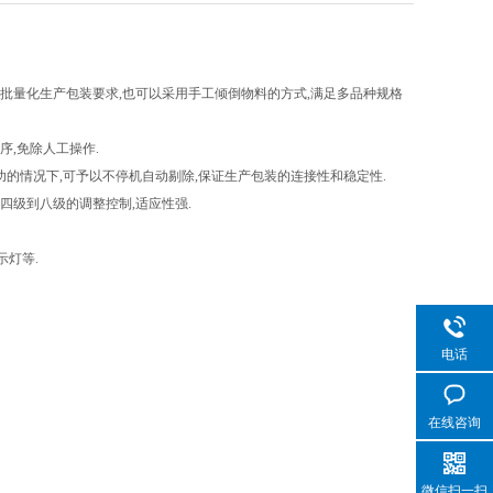
批量化生产包装要求
,
也可以采用手工倾倒物料的方式
,
满足多品种规格
序
,
免除人工操作
.
功的情况下
,
可予以不停机自动剔除
,
保证生产包装的连接性和稳定性
.
四级到八级的调整控制
,
适应性强
.
示灯等
.
电话
在线咨询
微信扫一扫