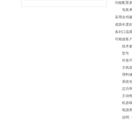
功能配置
包装
采用全伺
成袋长度
各封口温
可根据客
技术
型号
外形
主线
理料
系统
总功
主动
机器
电源
:
说明