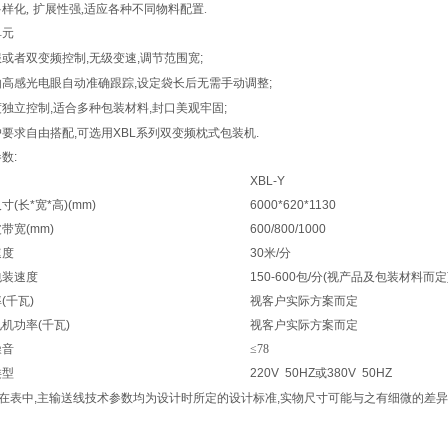
多样化
,
扩展性强
,
适应各种不同物料配置
.
单元
服或者双变频控制
,
无级变速
,
调节范围宽
;
由高感光电眼自动准确跟踪
,
设定袋长后无需手动调整
;
度独立控制
,
适合多种包装材料
,
封口美观牢固
;
户要求自由搭配
,
可选用
XBL
系列双变频枕式包装机
.
参数
:
XBL-Y
尺寸
(
长
*
宽
*
高
)(mm)
6000*620*1130
皮带宽
(mm)
600/800/1000
速度
30
米
/
分
包装速度
150-600
包
/
分
(
视产品及包装材料而定
率
(
千瓦
)
视客户实际方案而定
电机功率
(
千瓦
)
视客户实际方案而定
噪音
≤78
类型
220V 50HZ
或
380V 50HZ
在表中
,
主输送线技术参数均为设计时所定的设计标准
,
实物尺寸可能与之有细微的差异