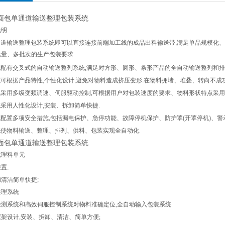
面包单通道输送整理包装系统
说明
通道输送整理包装系统即可以直接连接前端加工线的成品出料输送带
,
满足单品规模化
、
批量、多批次的生产包装要求
.
统配有交叉式的自动输送整列系统
,
满足对方形
、圆形、条形产品的全自动输送整列和排
统可根据产品特性
,
个性化设计
,
避免对物料造成挤压变形
.
在物料拥堵
、堆叠、转向不成
统采用多级变频调速
、伺服驱动控制
,
可根据用户对包装速度的要求、物料形状特点采用
统采用人性化设计
,
安装
、拆卸简单快捷
.
统配置多项安全措施
,
包括漏电保护
、急停功能、故障停机保护、防护罩(开罩停机)、警
统使物料输送
、整理、排列、供料、包装实现全自动化
.
面包单通道输送整理包装系统
式理料单元
装置
;
和清洁简单快捷
;
整理系统
检测系统和高效伺服控制系统对物料准确定位
,
全自动输入包装系统
框架设计
,
安装
、拆卸、清洁、简单方便;