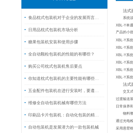
法式
食品枕式包装机对于企业的发展而言是至关重要的
系统
XBL-Y
单
日用品枕式包装机市场分析
产品的小
XBL-Y
系
糖果包装机安装和使用步骤
XBL-Y
系
全自动颗粒包装机的性能的有哪些？
XBL-Y
系
XBL-Y
系
购买公司枕式包装机售后要点
XBL-Y
系
XBL-Y
系
你知道枕式包装机的主要性能有哪些吗？
法式
五金配件包装机在进行安装时，要遵守的安全措施有哪些？
交叉
过渡输送
维修全自动包装机械有哪些方法
日常保养
物料
印刷品卡片包装机：自动化包装的精密解决方案
通过光电
自动包装机是发展潜力的一款包装机械
采用悬臂