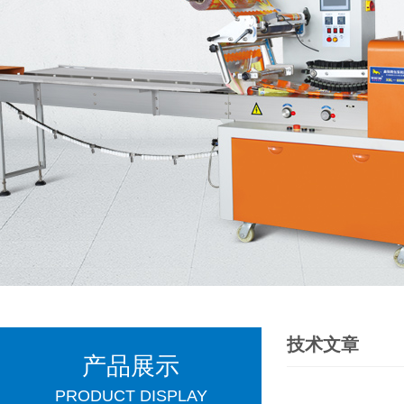
技术文章
产品展示
PRODUCT DISPLAY