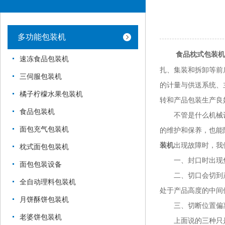
多功能包装机
食品枕式包装机
速冻食品包装机
扎、集装和拆卸等前
三伺服包装机
的计量与供送系统、
橘子柠檬水果包装机
转和产品包装生产良
食品包装机
不管是什么机械设
面包充气包装机
的维护和保养，也能
装机
出现故障时，我
枕式面包包装机
一、封口时出现焦
面包包装设备
二、切口会切到产
全自动理料包装机
处于产品高度的中间
月饼酥饼包装机
三、切断位置偏离色
老婆饼包装机
上面说的三种只是