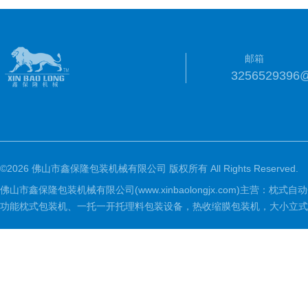
邮箱
3256529396
©2026 佛山市鑫保隆包装机械有限公司 版权所有 All Rights Reserved.
佛山市鑫保隆包装机械有限公司(www.xinbaolongjx.com)
功能枕式包装机、一托一开托理料包装设备，热收缩膜包装机，大小立式