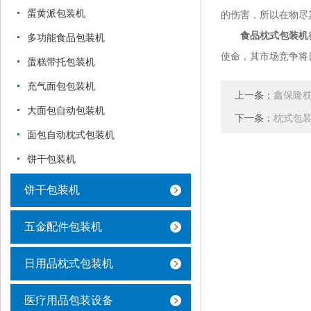
蛋黄派包装机
的伤害，所以在物尽
食品枕式包装机
多功能食品包装机
使命，其市场竞争将
蛋糕带托包装机
充气面包包装机
上一条：
鑫保隆
大面包自动包装机
下一条：
枕式包
面包自动枕式包装机
饼干包装机
饼干包装机
五金配件包装机
日用品枕式包装机
医疗用品包装设备