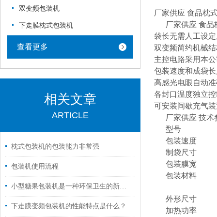
双变频包装机
厂家供应 食品枕
厂家供应 食品
下走膜枕式包装机
袋长无需人工设定
查看更多
双变频简约机械结
主控电路采用本公
包装速度和成袋长
高感光电眼自动准
各封口温度独立控
相关文章
可安装间歇充气装
ARTICLE
厂家供应
技术
型号
包装速度
枕式包装机的包装能力非常强
制袋尺寸
包装膜宽
包装机使用流程
包装材料
小型糖果包装机是一种环保卫生的新型包装方式
外形尺寸
下走膜变频包装机的性能特点是什么？
加热功率