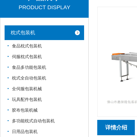
PRODUCT DISPLAY
枕式包装机
食品枕式包装机
伺服枕式包装机
食品多功能包装机
枕式全自动包装机
全伺服包装机械
玩具配件包装机
胶布包装机械
多功能枕式自动包装机
详情介绍
日用品包装机