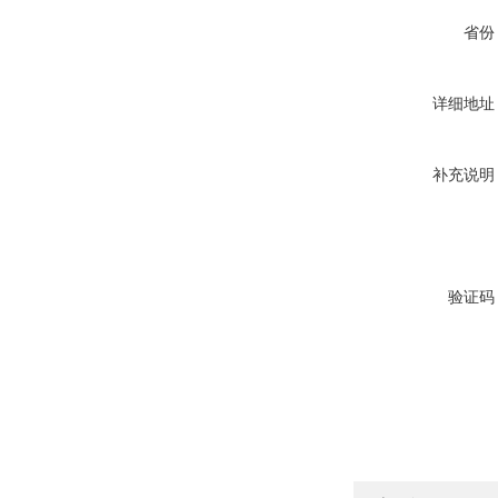
省份
详细地址
补充说明
验证码