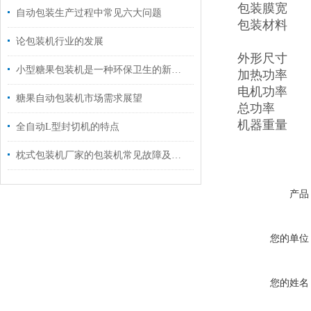
包装膜宽
自动包装生产过程中常见六大问题
包装材料
论包装机行业的发展
外形尺寸
小型糖果包装机是一种环保卫生的新型包装方式
加热功率
电机功率
糖果自动包装机市场需求展望
总功率
机器重量
全自动L型封切机的特点
枕式包装机厂家的包装机常见故障及维修方法
产品
您的单位
您的姓名