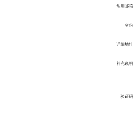
常用邮箱
省份
详细地址
补充说明
验证码