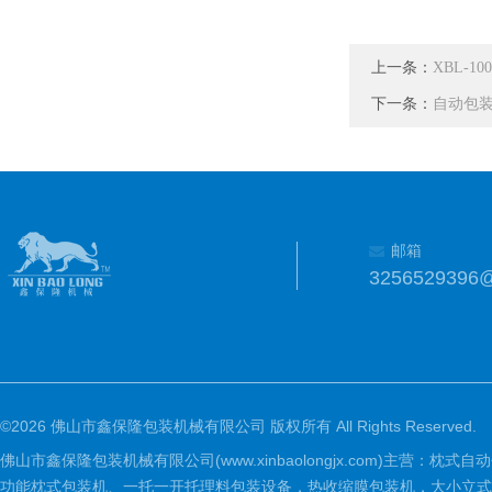
上一条：
XBL-
下一条：
自动包
邮箱
3256529396
©2026 佛山市鑫保隆包装机械有限公司 版权所有 All Rights Reserved.
佛山市鑫保隆包装机械有限公司(www.xinbaolongjx.com)
功能枕式包装机、一托一开托理料包装设备，热收缩膜包装机，大小立式