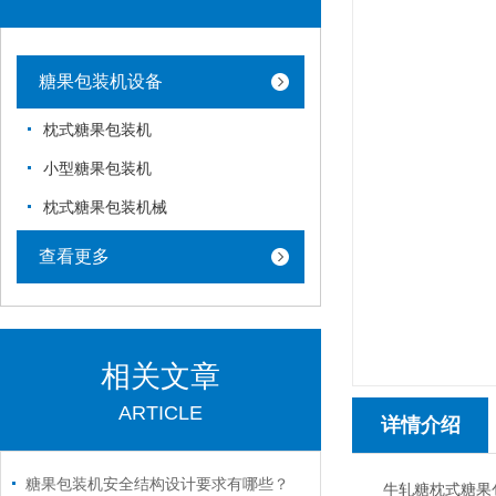
糖果包装机设备
枕式糖果包装机
小型糖果包装机
枕式糖果包装机械
查看更多
相关文章
ARTICLE
详情介绍
糖果包装机安全结构设计要求有哪些？
牛轧糖枕式糖果包