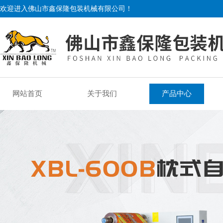
欢迎进入佛山市鑫保隆包装机械有限公司！
网站首页
关于我们
产品中心