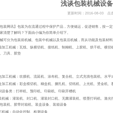
浅谈包装机械设备
更新时间：2016-08-03 点
包装网讯】包装为在流通过程中保护产品，方便储运，促进销售，按一定
家清楚了解吗？下面由小编为你简单介绍下。
械可分为包装前机械、包装中机械以及包装后机械，而从功能及包装材料
箱加工机械：瓦线、纵横切机、接纸机、制糊机、上胶机、烘干机、横切
、刀具、胶垫
包加工机械：吹膜机、流延机、涂布机、复合机、立式充填包装机、水平
盒加工机械：彩盒模切机、糊盒机、捆扎机、切纸机、上光机、烫金机、
刷设备类：打样机、预印机、印刷机、印刷开槽机
装机械：灌装机、封口机、灌装封口机、无菌灌装机、喷墨打码机、激光
包装机、胶带封箱机、装盒设备、装箱设备
它机械：自动化控制、检测设备