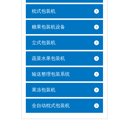
枕式包装机
糖果包装机设备
立式包装机
蔬菜水果包装机
输送整理包装系统
果冻包装机
全自动枕式包装机