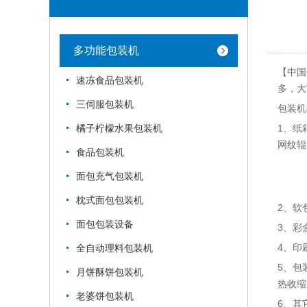
多功能包装机
【中国
速冻食品包装机
多，大
三伺服包装机
包装机
1、纸
橘子柠檬水果包装机
网纹辊
食品包装机
面包充气包装机
枕式面包包装机
2、软
面包包装设备
3、彩
4、印
全自动理料包装机
5、包
月饼酥饼包装机
热收缩
老婆饼包装机
6、其