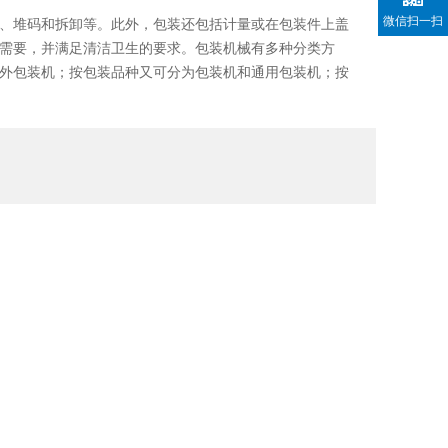
微信扫一扫
、堆码和拆卸等。此外，包装还包括计量或在包装件上盖
需要，并满足清洁卫生的要求。包装机械有多种分类方
外包装机；按包装品种又可分为包装机和通用包装机；按