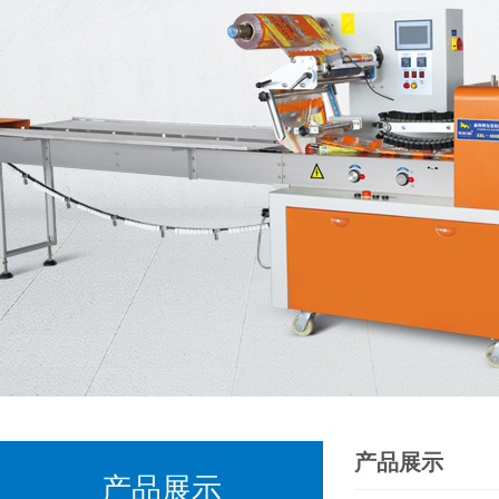
产品展示
产品展示