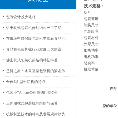
ARTICLE
技术规格：
型号
包装设计减少耗材
包装速度
制袋尺寸
饼干枕式包装机传动结构一目了然
包装膜宽
包装材料
在市场中鑫保隆包装机丰富着食品行业的发展
外形尺寸
食品和包装机械行业发展五大建议
加热功率
电机功率
佛山枕式包装机的结构特征科普
总功率
机器重量
悬臂之舞：水果蔬菜包装机的紧凑传动艺术
全自动L型封切机的特点
产品
包装业*Amcor公司收购印度公司
三伺服枕式包装机的维护与保养
您的单位
机械制造技术的特点及发展规律趋势