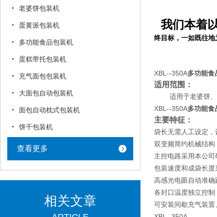
老婆饼包装机
我们本着
蛋黄派包装机
终目标，一如既往地
多功能食品包装机
蛋糕带托包装机
XBL--350A
多功能食
充气面包包装机
适用范围：
大面包自动包装机
适用于老婆饼、
XBL--350A
多功能食
面包自动枕式包装机
主要特征：
饼干包装机
袋长无需人工设定，
双变频简约机械结构
查看更多
主控电路采用本公司
包装速度和成袋长度
高感光电眼自动准确
各封口温度独立控制
相关文章
可安装间歇充气装置
XBL--350A