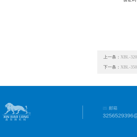
上一条：
XBL-
下一条：
XBL-
邮箱
3256529396