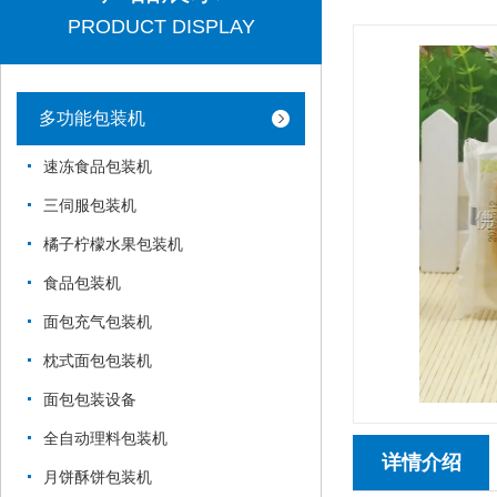
PRODUCT DISPLAY
多功能包装机
速冻食品包装机
三伺服包装机
橘子柠檬水果包装机
食品包装机
面包充气包装机
枕式面包包装机
面包包装设备
全自动理料包装机
详情介绍
月饼酥饼包装机