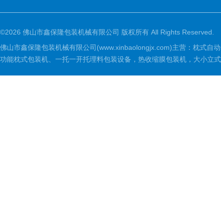
©2026 佛山市鑫保隆包装机械有限公司 版权所有 All Rights Reserved.
佛山市鑫保隆包装机械有限公司(www.xinbaolongjx.com)
功能枕式包装机、一托一开托理料包装设备，热收缩膜包装机，大小立式