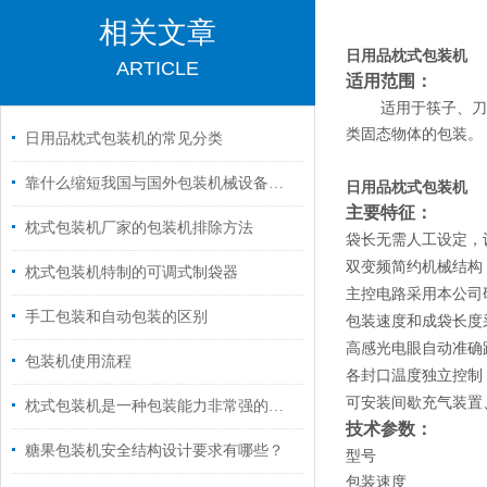
相关文章
日用品枕式包装机
ARTICLE
适用范围：
适用于筷子、刀
类固态物体的包装。
日用品枕式包装机的常见分类
靠什么缩短我国与国外包装机械设备的差距
日用品枕式包装机
主要特征：
枕式包装机厂家的包装机排除方法
袋长无需人工设定，
双变频简约机械结构
枕式包装机特制的可调式制袋器
主控电路采用本公司
手工包装和自动包装的区别
包装速度和成袋长度
高感光电眼自动准确
包装机使用流程
各封口温度独立控制
可安装间歇充气装置
枕式包装机是一种包装能力非常强的包装机
技术参数：
糖果包装机安全结构设计要求有哪些？
型号
包装速度