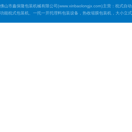
佛山市鑫保隆包装机械有限公司(www.xinbaolongjx.com)
功能枕式包装机、一托一开托理料包装设备，热收缩膜包装机，大小立式