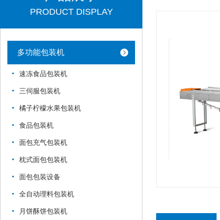
PRODUCT DISPLAY
多功能包装机
速冻食品包装机
三伺服包装机
橘子柠檬水果包装机
食品包装机
面包充气包装机
枕式面包包装机
面包包装设备
全自动理料包装机
月饼酥饼包装机