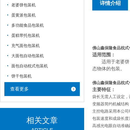
详情介绍
老婆饼包装机
蛋黄派包装机
多功能食品包装机
蛋糕带托包装机
充气面包包装机
佛山鑫保隆食品枕式
适用范围：
大面包自动包装机
适用于老婆饼
面包自动枕式包装机
态物体的包装。
饼干包装机
佛山鑫保隆食品枕式
查看更多
主要特征：
袋长无需人工设定，
变频器简约机械结构
主控电路采用本公司
相关文章
包装速度和成袋长度
高感光电眼自动准确