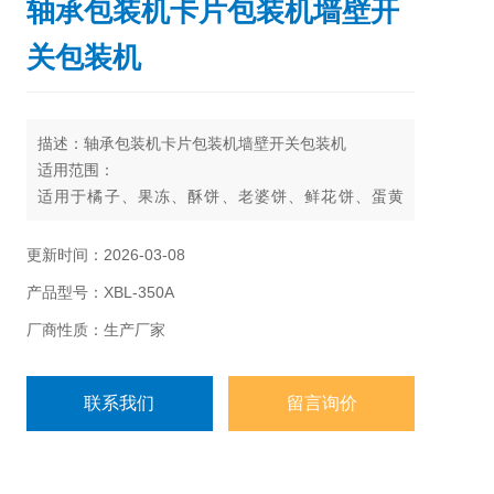
轴承包装机卡片包装机墙壁开
关包装机
描述：轴承包装机卡片包装机墙壁开关包装机
适用范围：
适用于橘子、果冻、酥饼、老婆饼、鲜花饼、蛋黄
派、水果派、饼干、面包、月饼、糖果、药品、日常
用品、五金零件、纸盒或托盘等各类固态物体的包
更新时间：2026-03-08
装。
产品型号：XBL-350A
厂商性质：生产厂家
联系我们
留言询价