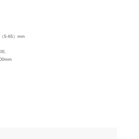
5-65
mm
（
）
OIL
500mm