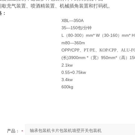
间歇充气装置、喷酒精装置、机械插角装置和打码机。
格：
XBL—350A
35—150
/
包
分钟
L
80-300
mm* W
30-160
mm* H
（
）
（
）
m80—360m
OPP/CP
P
、PT/PE、KOP/CPP、ALU-F
(
)3900mm *
950mm*
1
长
（宽）
（高）
2.1kw
0.55+0.75kw
3.4kw
600kg
产品：