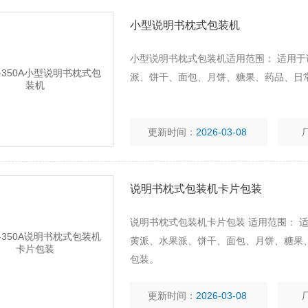
小型说明书枕式包装机
小型说明书枕式包装机适用范围： 适用
派、饼干、面包、月饼、糖果、药品、日
更新时间：
2026-03-08
说明书枕式包装机卡片包装
说明书枕式包装机卡片包装 适用范围： 
黄派、水果派、饼干、面包、月饼、糖果
包装。
更新时间：
2026-03-08