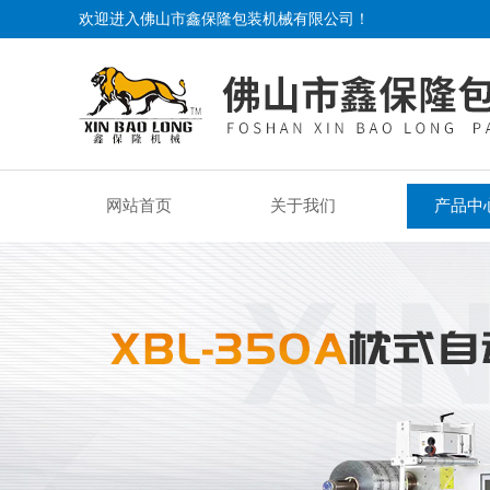
欢迎进入佛山市鑫保隆包装机械有限公司！
网站首页
关于我们
产品中