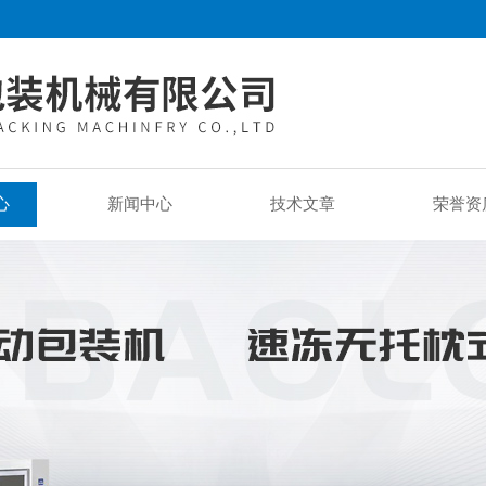
心
新闻中心
技术文章
荣誉资