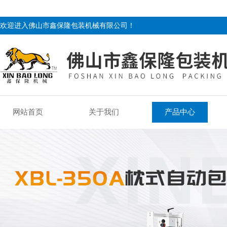
欢迎进入佛山市鑫保隆包装机械有限公司！
网站首页
关于我们
产品中心