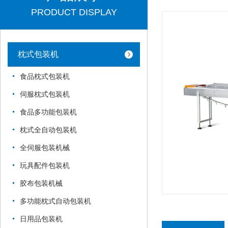
PRODUCT DISPLAY
枕式包装机
食品枕式包装机
伺服枕式包装机
食品多功能包装机
枕式全自动包装机
全伺服包装机械
玩具配件包装机
胶布包装机械
多功能枕式自动包装机
日用品包装机