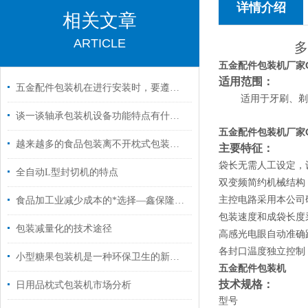
详情介绍
相关文章
ARTICLE
多
五金配件包装机厂家
适用范围：
五金配件包装机在进行安装时，要遵守的安全措施有哪些？
剃
适用于牙刷、
谈一谈轴承包装机设备功能特点有什么？
五金配件包装机厂家
越来越多的食品包装离不开枕式包装机械的快速发展
主要特征：
袋长无需人工设定，
全自动L型封切机的特点
双变频简约机械结构
主控电路采用本公司
食品加工业减少成本的*选择—鑫保隆包装机械
包装速度和成袋长度
包装减量化的技术途径
高感光电眼自动准确
各封口温度独立控制
小型糖果包装机是一种环保卫生的新型包装方式
五金配件包装机
技术规格：
日用品枕式包装机市场分析
型号