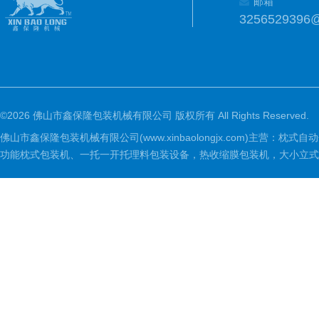
邮箱
3256529396
©2026 佛山市鑫保隆包装机械有限公司 版权所有 All Rights Reserved.
佛山市鑫保隆包装机械有限公司(www.xinbaolongjx.com)
功能枕式包装机、一托一开托理料包装设备，热收缩膜包装机，大小立式