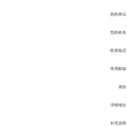
您的单位
您的姓名
联系电话
常用邮箱
省份
详细地址
补充说明