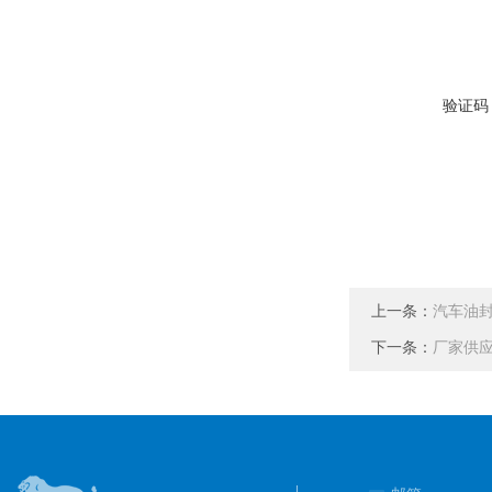
验证码
上一条：
汽车油
下一条：
厂家供