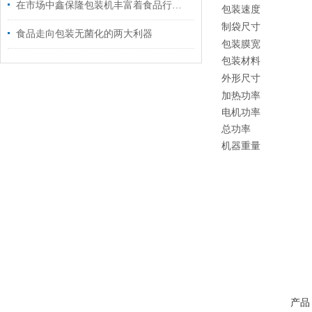
在市场中鑫保隆包装机丰富着食品行业的发展
包装速度
制袋尺寸
食品走向包装无菌化的两大利器
包装膜宽
包装材料
外形尺寸
加热功率
电机功率
总功率
机器重量
产品