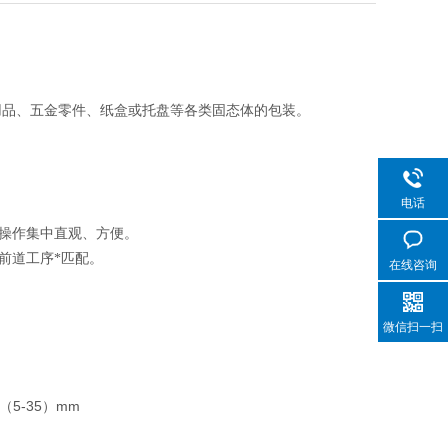
用品、五金零件、纸盒或托盘等各类固态体的包装。
电话
操作集中直观、方便。
前道工序*匹配。
在线咨询
微信扫一扫
5-35
mm
（
）