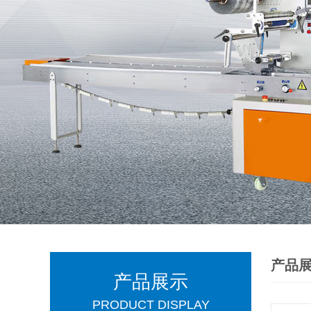
产品
产品展示
PRODUCT DISPLAY