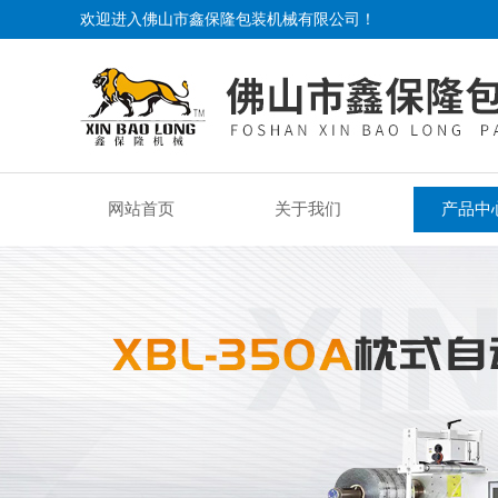
欢迎进入佛山市鑫保隆包装机械有限公司！
网站首页
关于我们
产品中