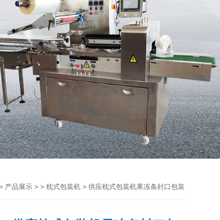
>
> >
> 供应枕式包装机果冻条封口包装
产品展示
枕式包装机