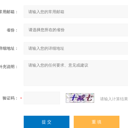
常用邮箱：
省份：
详细地址：
补充说明：
验证码：
请输入计算结果