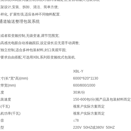
框架设计
,
安装
、拆卸、清洁、简单方便;
多样化
,
扩展性强
,
适应各种不同物料配置
.
Y单通道输送整理包装系统
服或者双变频控制
,
无级变速
,
调节范围宽
;
由高感光电眼自动准确跟踪
,
设定袋长后无需手动调整
;
度独立控制
,
适合多种包装材料
,
封口美观牢固
;
户要求自由搭配
,
可选用
XBL
系列双变频枕式包装机
.
XBL-Y
尺寸
(
长
*
宽
*
高
)(mm)
6000*620*1130
皮带宽
(mm)
600/800/1000
速度
30
米
/
分
包装速度
150-600
包
/
分
(
视产品及包装材料而定
率
(
千瓦
)
视客户实际方案而定
电机功率
(
千瓦
)
视客户实际方案而定
噪音
≤78
类型
220V 50HZ
或
380V 50HZ