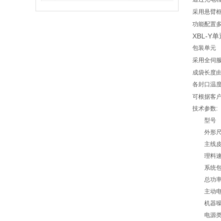
采用悬臂
功能配置
XBL-
包装单元
采用全伺
成袋长度
各封口温
可根据客
技术参数
:
型号
外形
主线
理料
系统
总功
主动
机器
电源