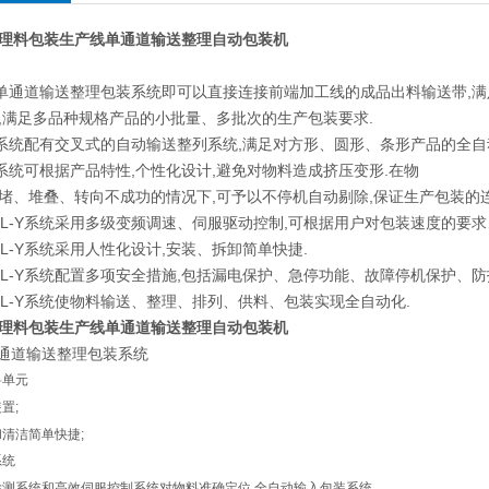
理料包装生产线单通道输送整理自动包装机
L-Y单通道输送整理包装系统即可以直接连接前端加工线的成品出料输送带
,满足多品种规格产品的小批量、多批次的生产包装要求.
L-Y系统配有交叉式的自动输送整列系统,满足对方形、圆形、条形产品的全自
L-Y系统可根据产品特性,个性化设计,避免对物料造成挤压变形.在物
堵、堆叠、转向不成功的情况下,可予以不停机自动剔除,保证生产包装的
BL-Y系统采用多级变频调速、伺服驱动控制,可根据用户对包装速度的要
BL-Y系统采用人性化设计,安装、拆卸简单快捷.
BL-Y系统配置多项安全措施,包括漏电保护、急停功能、故障停机保护、防
BL-Y系统使物料输送、整理、排列、供料、包装实现全自动化.
理料包装生产线单通道输送整理自动包装机
Y单通道输送整理包装系统
料单元
装置
;
和清洁简单快捷
;
系统
检测系统和高效伺服控制系统对物料准确定位
,
全自动输入包装系统