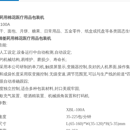
药用棉花医疗用品包装机
-100A
干、面包、月饼、糖果、日常用品、五金零件、纸盒或托盘等各类固态生
棉签药用棉花医疗用品包装机
性能:
人工设定,设备运行中自动检测,自动设定;
约机械结构,易维护、磨损少、寿命长;
采用本公司研制的单刀机,触摸屏显示,变频器控制,良好的人机界面,操作集
和成袋长度采用双变频控制.无级变速,调节范围宽,可以与生产线的前道*匹
眼自动准确跟踪;
度独立控制,适合多种包装材料,封口美观牢固;
歇充气装置、喷酒精装置、机械插角装置和打码机.
参数:
XBL-100A
速度
35-225包/分钟
尺寸
L(65-160)*W(35-120)*H(5-35)mm