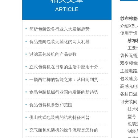
ARTICLE
纱布棉签
介绍
XBL
简析包装设备行业六大发展趋势
使用于饼
纱布
食品走向包装无菌化的两大利器
主要
过滤器包装机的产品参数
袋长无需
双变频简
立式包装机在日常的生活中应用十分的广泛
主控电路
包装速度
一颗西红柿的智能之旅：从田间到货架的完美包装方案
高感光电
食品包装机械行业国内发展的新趋势
各封口温
可安装间
食品包装机参数和范围
技术
型号
佛山枕式包装机的结构特征科普
包装
充气面包包装机的操作流程是怎样的
制袋