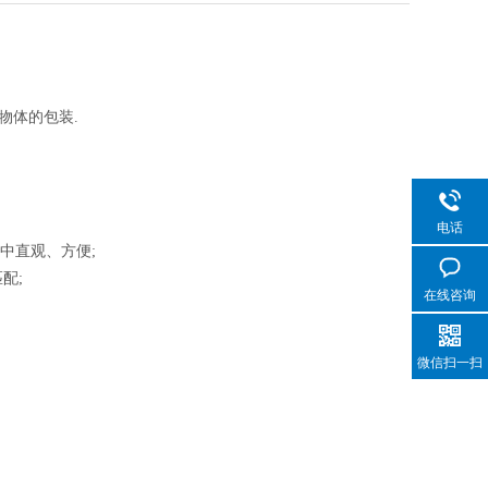
物体的包装.
电话
中直观、方便;
配;
在线咨询
微信扫一扫