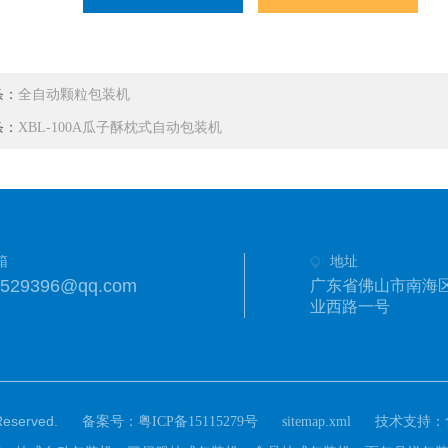
条：
全自动颗粒包装机
条：
XBL-100A瓜子酥枕式自动包装机
箱
地址
6529396@qq.com
广东省佛山市南海
业西路一号
served.
备案号：
技术支持：
粤ICP备15115279号
sitemap.xml