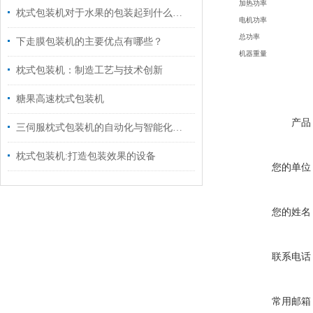
加热功率
枕式包装机对于水果的包装起到什么作用？
电机功率
总功率
下走膜包装机的主要优点有哪些？
机器重量
枕式包装机：制造工艺与技术创新
糖果高速枕式包装机
产品
三伺服枕式包装机的自动化与智能化升级路径
枕式包装机:打造包装效果的设备
您的单位
您的姓名
联系电话
常用邮箱