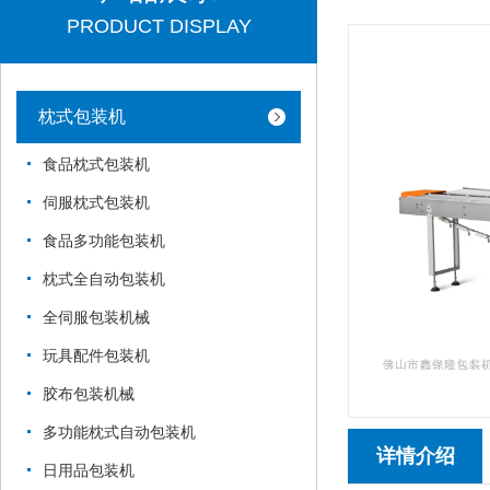
PRODUCT DISPLAY
枕式包装机
食品枕式包装机
伺服枕式包装机
食品多功能包装机
枕式全自动包装机
全伺服包装机械
玩具配件包装机
胶布包装机械
多功能枕式自动包装机
详情介绍
日用品包装机