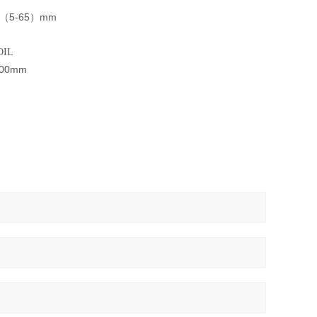
5-65
mm
（
）
OIL
500mm