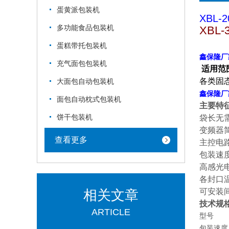
蛋黄派包装机
XBL
多功能食品包装机
XBL
蛋糕带托包装机
鑫保隆厂
充气面包包装机
适用范
各类固
大面包自动包装机
鑫保隆厂
面包自动枕式包装机
主要特
饼干包装机
袋长无
变频器
查看更多
主控电
包装速
高感光
各封口
可安装
相关文章
技术规
ARTICLE
型号
包装速度