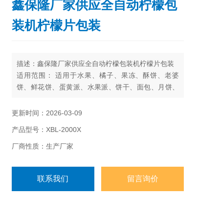
鑫保隆厂家供应全自动柠檬包
装机柠檬片包装
描述：鑫保隆厂家供应全自动柠檬包装机柠檬片包装
适用范围： 适用于水果、橘子、果冻、酥饼、老婆
饼、鲜花饼、蛋黄派、水果派、饼干、面包、月饼、
糖果、药品、日常用品、五金零件、纸盒或托盘等各
类固态物体的包装。
更新时间：2026-03-09
产品型号：XBL-2000X
厂商性质：生产厂家
联系我们
留言询价