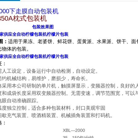
-2000下走膜自动包装机
-350A枕式包装机
包装效果图
家供应全自动柠檬包装机柠檬片包装
围：
适用于果冻、老婆饼、鲜花饼、蛋黄派、水果派、饼干、面
态物体的包装。
家供应全自动柠檬包装机柠檬片包装
征：
需人工设定，设备运行中自动检测，自动设定。
简约机械结构，易维护，磨损少，寿命长。
路采用本公司研制的单片机，触摸屏显示，变频器控制，良好的
度和成袋长度采用双变频器控制。无需变速，调节范围宽，可以
电眼自动准确跟踪。
温度独立控制，适合多种包装材料，封口美观牢固
间歇充气装置、喷酒精装置、机械插角装置和打码机。
格：
XBL—2000
35—150
/
包
分钟