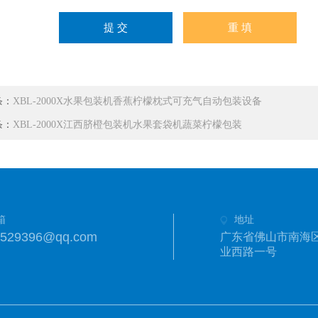
条：
XBL-2000X水果包装机香蕉柠檬枕式可充气自动包装设备
条：
XBL-2000X江西脐橙包装机水果套袋机蔬菜柠檬包装
箱
地址
6529396@qq.com
广东省佛山市南海
业西路一号