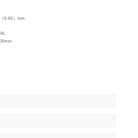
5-65
mm
（
）
OIL
500mm