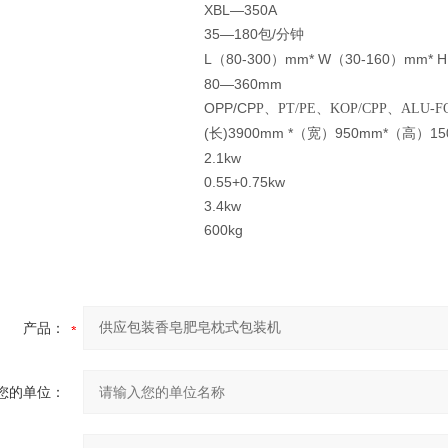
XBL—350A
35—180
/
包
分钟
L
80-300
mm* W
30-160
mm* H
（
）
（
）
80—360mm
OPP/CP
P
、PT/PE、KOP/CPP、ALU-F
(
)3900mm *
950mm*
1
长
（宽）
（高）
2.1kw
0.55+0.75kw
3.4kw
600kg
产品：
您的单位：