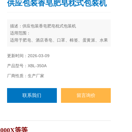
供应包装香皂肥皂枕式包装机
描述：供应包装香皂肥皂枕式包装机
适用范围：
适用于肥皂、酒店香皂、口罩、棉签、蛋黄派、水果
派、饼干、面包、月饼、糖果、药品、日常用品、五
金零件、纸盒或托盘等各类固态物体的包装。
更新时间：2026-03-09
产品型号：XBL-350A
厂商性质：生产厂家
联系我们
留言询价
 3000X等等