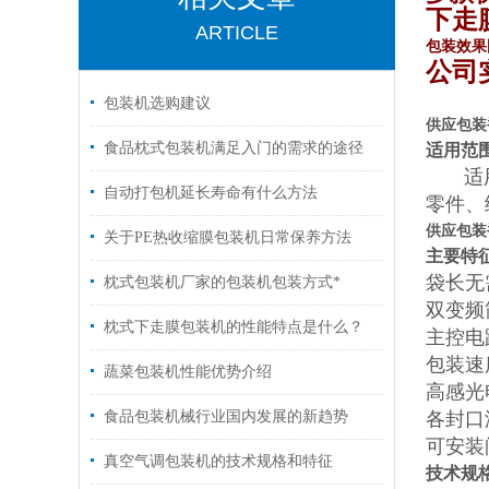
下走
ARTICLE
包装效果
公司
包装机选购建议
供应包装
食品枕式包装机满足入门的需求的途径
适用范
适
自动打包机延长寿命有什么方法
零件、
供应包装
关于PE热收缩膜包装机日常保养方法
主要特
袋长无
枕式包装机厂家的包装机包装方式*
双变频
枕式下走膜包装机的性能特点是什么？
主控电
包装速
蔬菜包装机性能优势介绍
高感光
食品包装机械行业国内发展的新趋势
各封口
可安装
真空气调包装机的技术规格和特征
技术规