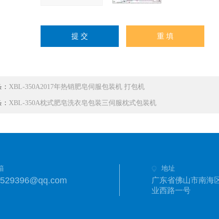
条：
XBL-350A2017年热销肥皂伺服包装机 打包机
条：
XBL-350A枕式肥皂洗衣皂包装三伺服枕式包装机
箱
地址
6529396@qq.com
广东省佛山市南海
业西路一号