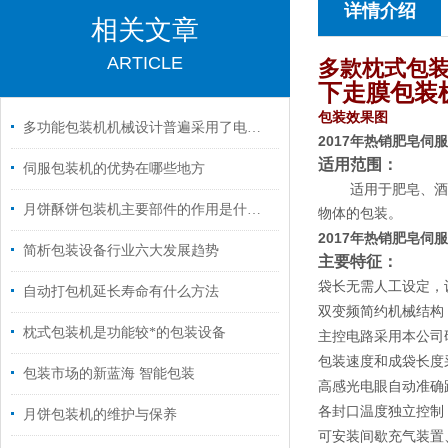
详情介绍
相关文章
ARTICLE
多款枕式包装机10
下走膜包装
包装效果图
多功能包装机机械设计普遍采用了电脑仿真技术
2017年热销肥皂伺
适用范围：
伺服包装机的优势在哪些地方
适用于肥皂、酒
月饼酥饼包装机主要部件的作用是什么呢
物体的包装。
2017年热销肥皂伺
简析包装设备行业六大发展趋势
主要特征：
袋长无需人工设定，
自动打包机延长寿命有什么方法
双变频简约机械结构
枕式包装机是功能较*的包装设备
主控电路采用本公司
包装速度和成袋长度
包装市场的新蓝海 智能包装
高感光电眼自动准确
各封口温度独立控制
月饼包装机的维护与保养
可安装间歇充气装置