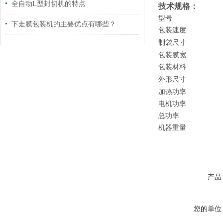
全自动L型封切机的特点
技术规格：
型号
下走膜包装机的主要优点有哪些？
包装速度
制袋尺寸
包装膜宽
包装材料
外形尺寸
加热功率
电机功率
总功率
机器重量
产品
您的单位