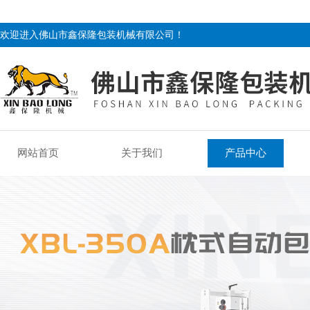
欢迎进入佛山市鑫保隆包装机械有限公司！
网站首页
关于我们
产品中心