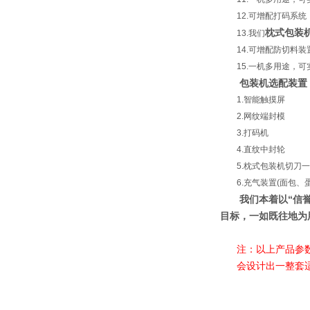
12.可增配打码系统
枕式包装
13.我们
14.可增配防切料装
15.一机多用途，可
包装机选配装置
1.智能触摸屏
2.网纹端封模
3.打码机
4.直纹中封轮
5.枕式包装机切刀一对
6.充气装置(面包、蛋
我们本着以“信誉和
目标，一如既往地为
注：以上产品参
会设计出一整套