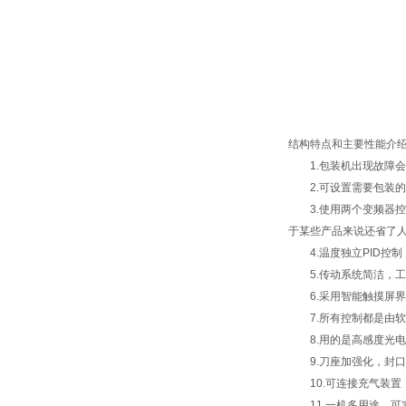
结构特点和主要性能介
1.包装机出现故障会
2.可设置需要包装的
3.使用两个变频器控
于某些产品来说还省了
4.温度独立PID控
5.传动系统简洁，工
6.采用智能触摸屏界
7.所有控制都是由软
8.用的是高感度光电眼
9.刀座加强化，封口
10.可连接充气装置
11.一机多用途，可