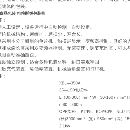
态物体的包装。
食品包装 粗粮酥饼包装机
征：
需人工设定，设备运行中自动检测，自动设定。
简约机械结构，易维护，磨损少，寿命长。
路采用本公司研制的单片机，触摸屏显示，变频器控制，良好的
度和成袋长度采用双变频器控制。无需变速，调节范围宽，可以
电眼自动准确跟踪。
温度独立控制，适合多种包装材料，封口美观牢固
间歇充气装置、喷酒精装置、机械插角装置和打码机。
格：
XBL—350A
35—150
/
包
分钟
L
80-300
mm* W
30-160
mm* H
（
）
（
）
m80—360m
OPP/CP
P
、PT/PE、KOP/CPP、ALU-F
(
)3900mm *
950mm*
1
长
（宽）
（高）
2.1kw