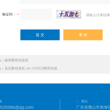
验证码：
请输入计算结果
条：
烧饼酥饼包装机
条：
花生酥包装机 xbl-350豆沙酥饼包装
箱
地址
6529396@qq.com
广东省佛山市南海