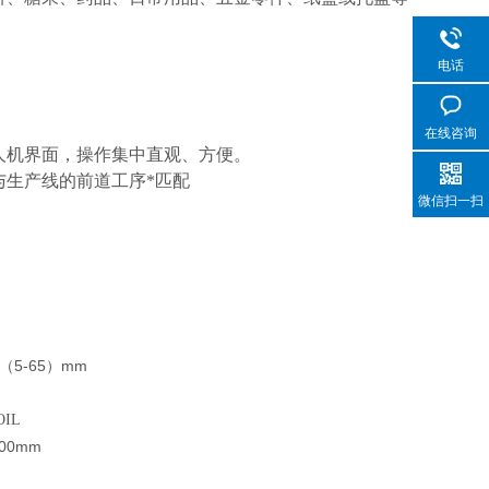
电话
在线咨询
人机界面，操作集中直观、方便。
与生产线的前道工序*匹配
微信扫一扫
5-65
mm
（
）
OIL
500mm