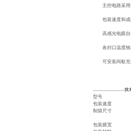
主控电路采用本
包装速度和成袋
高感光电眼自
各封口温度独立
可安装间歇充气
...........................
型号
包装速度
制袋尺寸
包装膜宽