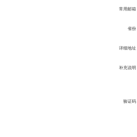
常用邮箱
省份
详细地址
补充说明
验证码