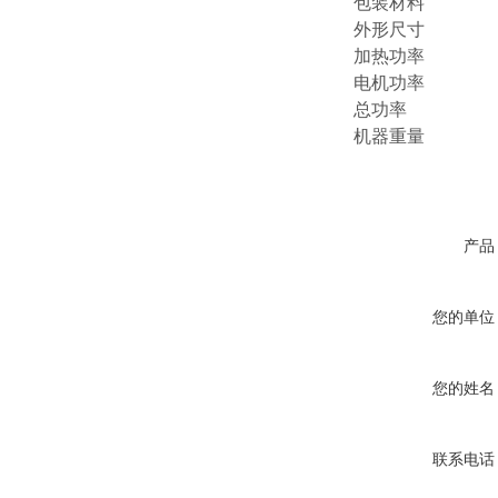
包装材料
外形尺寸
加热功率
电机功率
总功率
机器重量
产品
您的单位
您的姓名
联系电话