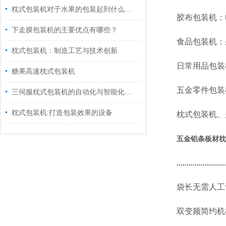
枕式包装机对于水果的包装起到什么作用？
胶布包装机：电
下走膜包装机的主要优点有哪些？
食品包装机：果
枕式包装机：制造工艺与技术创新
日常用品包装机
糖果高速枕式包装机
五金零件包装机
三伺服枕式包装机的自动化与智能化升级路径
枕式包装机:打造包装效果的设备
枕式包装机、多
五金铝条板材枕
....................
袋长无需人工设
双变频简约机械