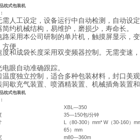
品枕式包装机
：
无需人工设定，设备运行中自动检测，自动设定
器简约机械结构，易维护，磨损少，寿命长。
电路采用本公司研制的单片机，触摸屏显示，变
、方便。
速度和成袋长度采用双变频器控制。无需变速，
光电眼自动准确跟踪。
口温度独立控制，适合多种包装材料，封口美观
装间歇充气装置、喷酒精装置、机械插角装置和
品枕式包装机
：
XBL—350
度
35—150
包
/
分钟
寸
L
（
80-300
）
mm* W
（
30-160
）
mm
65
）
mm
宽
m80—360m