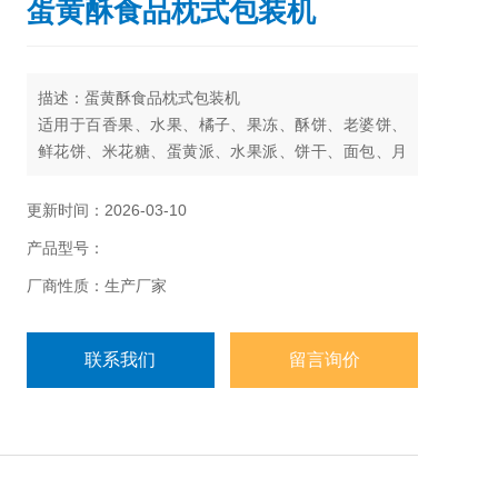
蛋黄酥食品枕式包装机
描述：蛋黄酥食品枕式包装机
适用于百香果、水果、橘子、果冻、酥饼、老婆饼、
鲜花饼、米花糖、蛋黄派、水果派、饼干、面包、月
饼、糖果、药品、日常用品、五金零件、纸盒或托盘
等各类固态物体的包装。
更新时间：2026-03-10
产品型号：
厂商性质：生产厂家
联系我们
留言询价