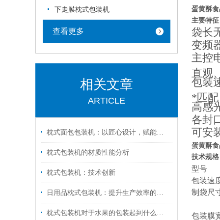
蛋黄酥食
下走膜枕式包装机
主要特征
袋长
查看更多
变频
主控
直观
包装
相关文章
*匹配
ARTICLE
高感
各封
可安
枕式面包包装机：以匠心设计，赋能面包产业高效进阶
蛋黄酥食
枕式包装机的材质性能分析
技术规格
型号
枕式包装机：技术创新
包装速
制袋尺
日用品枕式包装机：提升生产效率的智能选择
枕式包装机对于水果的包装起到什么作用？
包装膜