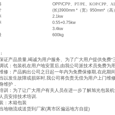
料
OPP/CP
P、PT/PE、KOP/CPP、AL
寸
(
长
)3900mm *
（宽）
950mm*
（高
率
2.1kw
率
0.55+0.75kw
3.4kw
量
600kg
：
保证产品质量,竭诚为用户服务、为了广大用户提供免费“三
调试：包装机在用户地安置后,由我公司派技术员免费为用
维修：产品购出公司之日起一年内为免费保修期,在此期间
当以发生故障或损坏时,我公司将负责无偿为用户上门维修.
身维护．
培训：为了让广大用户有关人员在进一步了解旭光包装机
人员安排技术培训.
装：木箱包装
当地物流或送货到厂家(离市区偏远地方自提)