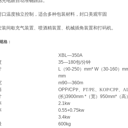
电眼自动准确跟踪。
温度独立控制，适合多种包装材料，封口美观牢固
间歇充气装置、喷酒精装置、机械插角装置和打码机。
规格：
XBL—350A
度
35—180
包
/
分钟
寸
L
（9
0-250
）
mm* W
（
30-160
）
mm
mm
宽
m90—360m
料
OPP/CP
P
、PT/PE、KOP/CPP、AL
寸
(
长
)3900mm *
（宽）
950mm*
（高
率
2.1kw
率
0.55+0.75kw
3.4kw
量
600kg