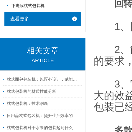
回
下走膜枕式包装机
查看更多
1、比
2、能
相关文章
的要求
ARTICLE
枕式面包包装机：以匠心设计，赋能面包产业高效进阶
3、它
枕式包装机的材质性能分析
大的效
包装已
枕式包装机：技术创新
日用品枕式包装机：提升生产效率的智能选择
多
枕式包装机对于水果的包装起到什么作用？