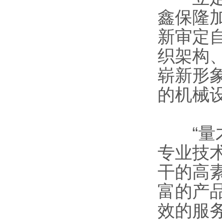
鑫保隆
新审定
织架构
崭新形
的机械
“量才
专业技
干的高
富的产
效的服