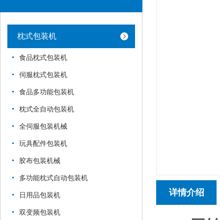
枕式包装机
食品枕式包装机
伺服枕式包装机
食品多功能包装机
枕式全自动包装机
全伺服包装机械
玩具配件包装机
胶布包装机械
多功能枕式自动包装机
详情介绍
日用品包装机
双变频包装机