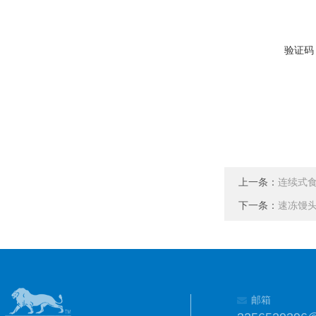
验证码
上一条：
连续式
下一条：
速冻馒
邮箱