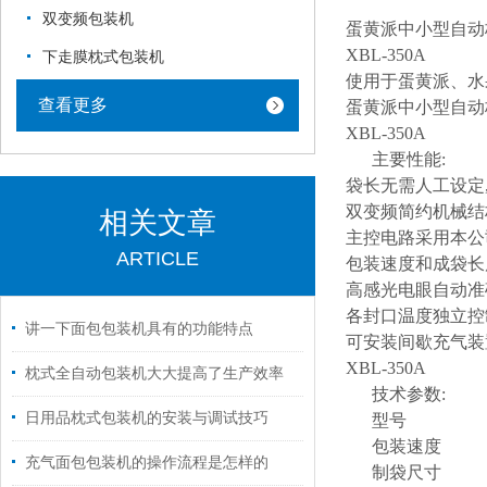
双变频包装机
蛋黄派中小型自动
XBL-350A
下走膜枕式包装机
使用于蛋黄派、水
查看更多
蛋黄派中小型自动
XBL-350A
主要性能:
袋长无需人工设定
双变频简约机械结
相关文章
主控电路采用本公
ARTICLE
包装速度和成袋长
高感光电眼自动准
各封口温度独立控
讲一下面包包装机具有的功能特点
可安装间歇充气装
XBL-350A
枕式全自动包装机大大提高了生产效率
技术参数:
日用品枕式包装机的安装与调试技巧
型号
包装速度
充气面包包装机的操作流程是怎样的
制袋尺寸