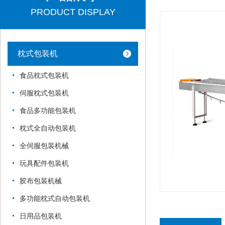
PRODUCT DISPLAY
枕式包装机
食品枕式包装机
伺服枕式包装机
食品多功能包装机
枕式全自动包装机
全伺服包装机械
玩具配件包装机
胶布包装机械
多功能枕式自动包装机
日用品包装机