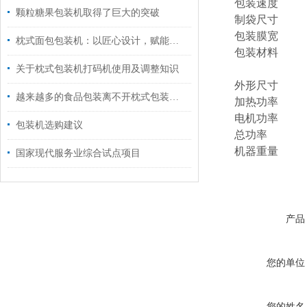
包装速度
颗粒糖果包装机取得了巨大的突破
制袋尺寸
包装膜宽
枕式面包包装机：以匠心设计，赋能面包产业高效进阶
包装材料
关于枕式包装机打码机使用及调整知识
外形尺寸
越来越多的食品包装离不开枕式包装机械的快速发展
加热功率
电机功率
包装机选购建议
总功率
机器重量
国家现代服务业综合试点项目
产品
您的单位
您的姓名