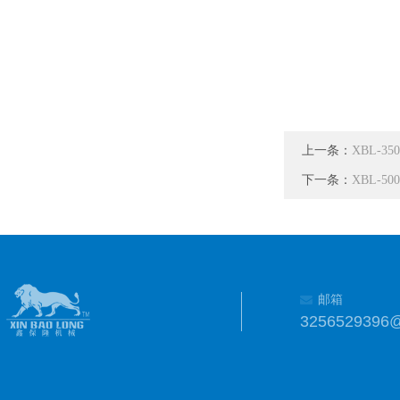
上一条：
XBL-
下一条：
XBL-
邮箱
3256529396