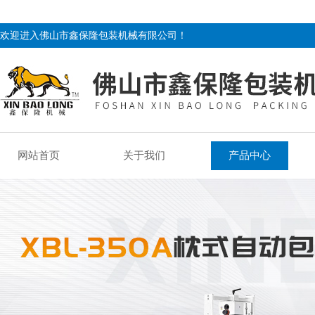
欢迎进入佛山市鑫保隆包装机械有限公司！
网站首页
关于我们
产品中心