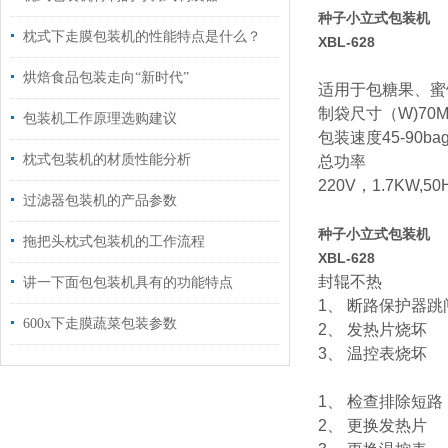
种子小立式包装机
枕式下走膜包装机的性能特点是什么？
XBL-628
烘焙食品包装走向“新时代”
适用于包糖果、蜜
制袋尺寸（W)70MM
包装机工作原理选购建议
包装速度45-90bags
枕式包装机的材质性能分析
总功率
220V，1.7KW,50
过滤器包装机的产品参数
种子小立式包装机
拖把头枕式包装机的工作流程
XBL-628
封辊不热
讲一下面包包装机具有的功能特点
1、 断路保护器跳
600x下走膜蔬菜包装参数
2、 发热片烧坏
3、 温控表烧坏
1、 检查排除短
2、 更换发热片