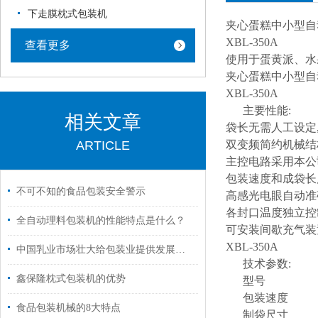
下走膜枕式包装机
夹心蛋糕中小型自
XBL-350A
查看更多
使用于蛋黄派、水
夹心蛋糕中小型自
XBL-350A
主要性能:
相关文章
袋长无需人工设定
ARTICLE
双变频简约机械结
主控电路采用本公
包装速度和成袋长
不可不知的食品包装安全警示
高感光电眼自动准
各封口温度独立控
全自动理料包装机的性能特点是什么？
可安装间歇充气装
XBL-350A
中国乳业市场壮大给包装业提供发展空间
技术参数:
鑫保隆枕式包装机的优势
型号
包装速度
食品包装机械的8大特点
制袋尺寸