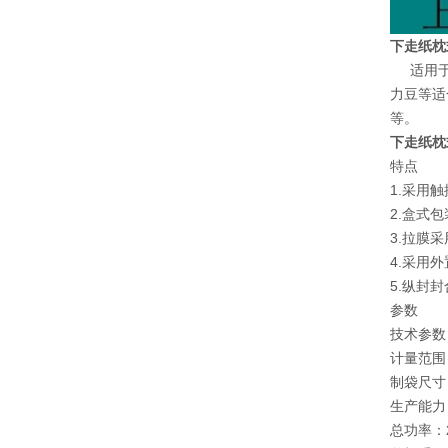
下走纸枕
适用于食
力豆等适
等。
下走纸枕
特点
1.采用
2.盒式
3.拉膜
4.采用
5.纵封
参数
技术参数：
计量范
制袋尺寸：（
生产能力：3
总功率：22