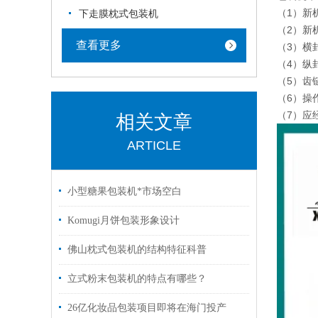
（1）新
下走膜枕式包装机
（2）新
查看更多
（3）横
（4）纵
（5）齿
（6）操
（7）应
相关文章
ARTICLE
小型糖果包装机*市场空白
Komugi月饼包装形象设计
佛山枕式包装机的结构特征科普
立式粉末包装机的特点有哪些？
26亿化妆品包装项目即将在海门投产