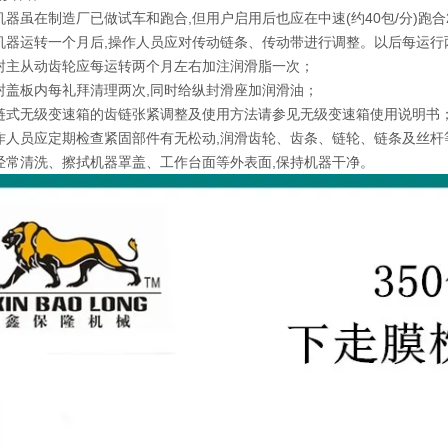
机器虽在制造厂已做试车和跑合,但用户启用后也应在中速(约40包/分)跑
机器运转一个月后,操作人员应对传动链条、传动带进行调整。以后每运行
封主从动齿轮应每运转两个月左右加注润滑脂一次；
封盖板内每礼拜清理两次,同时给纵封滑座加润滑油；
链式无级变速箱的齿链张紧调整及使用方法请参见无级变速箱使用说明书
作人员应定期检查紧固部件有无松动,润滑齿轮、齿条、链轮、链条及丝杆
经常清洗、擦拭机器罩盖、工作台面等外表面,保持机器干净。