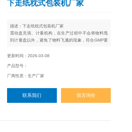
下走纸枕式包装机厂家
描述：下走纸枕式包装机厂家
震动盘充填、计量机构，在生产过程中不会将物料甩
到计量盘以外，避免了物料飞溅的现象，符合GMP要
求。 在包装过程中，物料从料仓中依次排出，无重复
刮料现象，避免了物料颗粒破损。
更新时间：2026-03-08
产品型号：
厂商性质：生产厂家
联系我们
留言询价