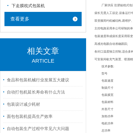
下走膜枕式包装机
厂家供应 肚脐贴枕式包
袋长无需人工设定
,
设备运行
查看更多
双变频简约机械结构
,
易维护
主控电路采用本公司研制的单
包装速度和成袋长度采用双变频
高感光电眼自动准确跟踪;
相关文章
各封口温度独立控制
,
适合多
可安装间歇充气装置、喷酒精
ARTICLE
技术参数
:
型号
食品和包装机械行业发展五大建议
包装速度
制袋尺寸
自动打包机延长寿命有什么方法
包装膜宽
包装材料
包装设计减少耗材
外形尺寸
面包包装机提高生产效率
加热功率
电机功率
自动包装生产过程中常见六大问题
总功率