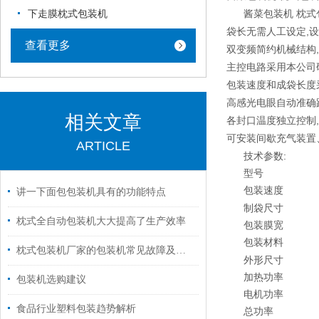
酱菜包装机 枕式
下走膜枕式包装机
,
袋长无需人工设定
设
查看更多
,
双变频简约机械结构
主控电路采用本公司
包装速度和成袋长度
高感光电眼自动准确
相关文章
,
各封口温度独立控制
可安装间歇充气装置
ARTICLE
:
技术参数
型号
包装速度
讲一下面包包装机具有的功能特点
制袋尺寸
枕式全自动包装机大大提高了生产效率
包装膜宽
包装材料
枕式包装机厂家的包装机常见故障及维修方法
外形尺寸
加热功率
包装机选购建议
电机功率
食品行业塑料包装趋势解析
总功率