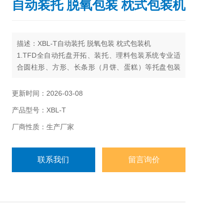
自动装托 脱氧包装 枕式包装机
描述：XBL-T自动装托 脱氧包装 枕式包装机
1.TFD全自动托盘开拓、装托、理料包装系统专业适
合圆柱形、方形、长条形（月饼、蛋糕）等托盘包装
产品。
2.系统可完成托盘自动分离开托盘（月饼、蛋糕）等
更新时间：2026-03-08
产品自动装托盘、自动投脱氧剂包、自动整理、自动
产品型号：XBL-T
包装功能。包装过程无人接触食品。杜绝操作员工接
触食品造成二次污染，满足食品卫生
厂商性质：生产厂家
联系我们
留言询价