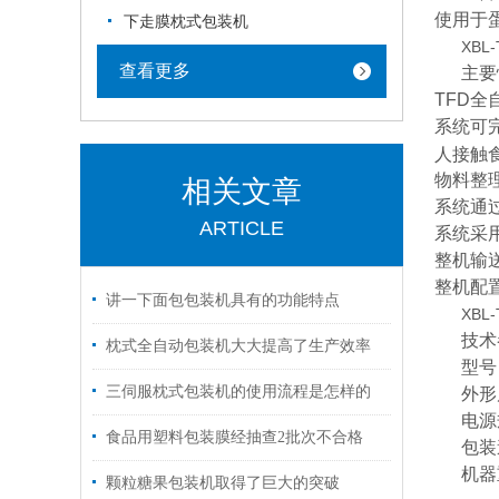
使用于
下走膜枕式包装机
XB
查看更多
主要
TFD
全
系统可
人接触
物料整
相关文章
系统通
ARTICLE
系统采
整机输
整机配
讲一下面包包装机具有的功能特点
XBL-
技术
枕式全自动包装机大大提高了生产效率
型号
三伺服枕式包装机的使用流程是怎样的
外形
电源
食品用塑料包装膜经抽查2批次不合格
包装
机器
颗粒糖果包装机取得了巨大的突破