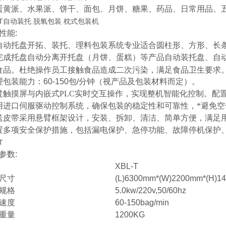
蛋黄派、水果派、
饼干
、面包、月饼、糖果、药品、日常用品、
L-T自动装托 脱氧包装 枕式包装机
性能
:
自动托盘开拓、装托、理料包装系统专业适合圆柱形、方形、长
完成托盘自动分离开托盘（月饼、蛋糕）等产品自动装托盘、自
食品。杜绝操作员工接触食品造成二次污染，满足食品卫生要求
理包装能力：
60-150
包
/
分钟（视产品及包装材料而定）。
过触摸屏与内嵌式PLC实时交互操作，实现整机智能化控制。配
用进口伺服驱动控制系统，确保包装的稳定性和可靠性，*避免空
送皮带采用悬臂框架设计，安装、拆卸、清洁、简单方便，满足
置多项安全保护措施，包括漏电保护、急停功能、故障停机保护
T
参数
:
XBL-T
尺寸
(L)6300mm*(W)2200mm*(H)1
规格
5.0kw/220v,50/60hz
速度
60-150bag/min
重量
1200KG