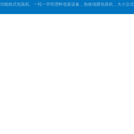
功能枕式包装机、一托一开托理料包装设备，热收缩膜包装机，大小立式