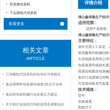
详情介绍
双变频包装机
下走膜枕式包装机
佛山鑫保隆生产枕式
适用范围：
查看更多
适用于老婆饼、
佛山鑫保隆生产枕式
主要特征：
袋长无需人工设定，
相关文章
双伺服简约机械结构
ARTICLE
主控电路采用本公司
包装速度和成袋长度
高感光电眼自动准确
三伺服枕式包装机的自动化与智能化升级路径
各封口温度独立控制
可安装间歇充气装置
食品用塑料包装膜经抽查2批次不合格
技术规格：
食品和包装机械行业发展五大建议
型号
包装速度
关于枕式包装机打码机使用及调整知识
制袋尺寸