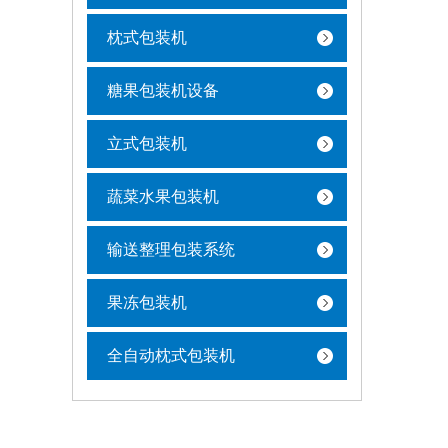
枕式包装机
糖果包装机设备
立式包装机
蔬菜水果包装机
输送整理包装系统
果冻包装机
全自动枕式包装机