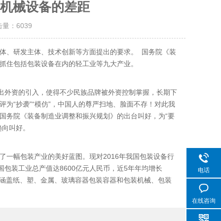
机械设备的差距
击量：
6039
体、研发主体、技术创新等方面提出的要求。 国务院《装
抓住包括包装设备在内的轻工业等九大产业。
出外资的引入，使得不少民族品牌被外资控制掌握，长期下
为“抄袭”“模仿”，中国人的尊严扫地、脸面不存！对此我
国务院《装备制造业调整和振兴规划》的出台叫好，为“要
趋向叫好。
一幅包装产业的美好蓝图。现对2016年我国包装设备行
我国包装工业总产值达8600亿元人民币，近5年年均增长
电话
系，涵盖纸、塑、金属、玻璃容器包装容器和包装机械、包装
在线咨询