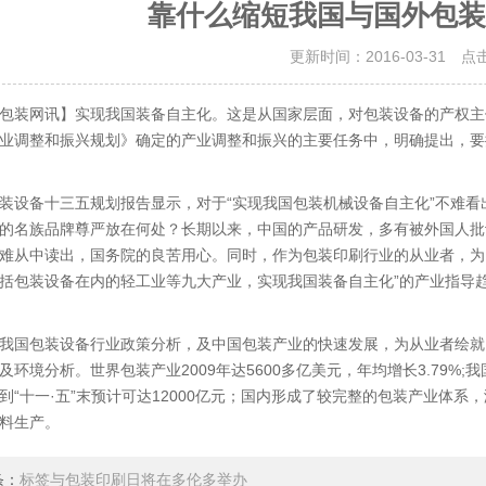
靠什么缩短我国与国外包装
更新时间：2016-03-31 点
包装网讯】实现我国装备自主化。这是从国家层面，对包装设备的产权主
业调整和振兴规划》确定的产业调整和振兴的主要任务中，明确提出，要
备十三五规划报告显示，对于“实现我国包装机械设备自主化”不难看
的名族品牌尊严放在何处？长期以来，中国的产品研发，多有被外国人批评
难从中读出，国务院的良苦用心。同时，作为包装印刷行业的从业者，为
括包装设备在内的轻工业等九大产业，实现我国装备自主化”的产业指导
包装设备行业政策分析，及中国包装产业的快速发展，为从业者绘就了
及环境分析。世界包装产业2009年达5600多亿美元，年均增长3.79%;
，到“十一·五”末预计可达12000亿元；国内形成了较完整的包装产业体
料生产。
条：
标签与包装印刷日将在多伦多举办