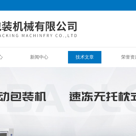
心
新闻中心
技术文章
荣誉资