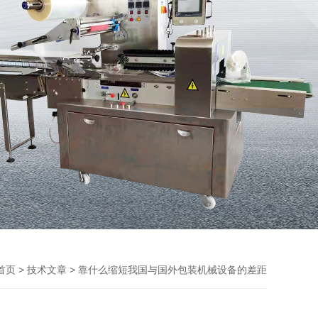
>
> 靠什么缩短我国与国外包装机械设备的差距
首页
技术文章