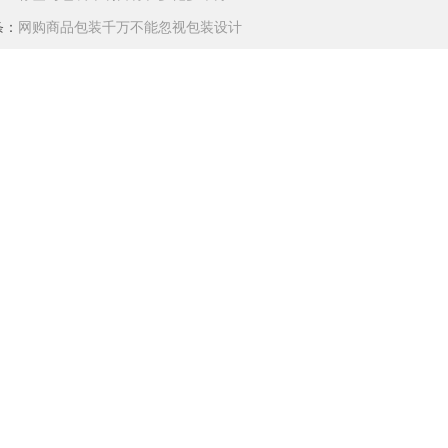
条：
网购商品包装千万不能忽视包装设计