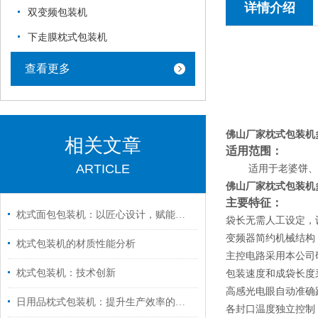
详情介绍
双变频包装机
下走膜枕式包装机
查看更多
佛山厂家枕式包装机
相关文章
适用范围：
ARTICLE
适用于老婆饼、
佛山厂家枕式包装机
主要特征：
枕式面包包装机：以匠心设计，赋能面包产业高效进阶
袋长无需人工设定，
变频器简约机械结构
枕式包装机的材质性能分析
主控电路采用本公司
枕式包装机：技术创新
包装速度和成袋长度
高感光电眼自动准确
日用品枕式包装机：提升生产效率的智能选择
各封口温度独立控制