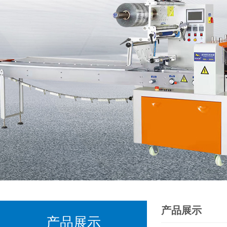
产品展示
产品展示