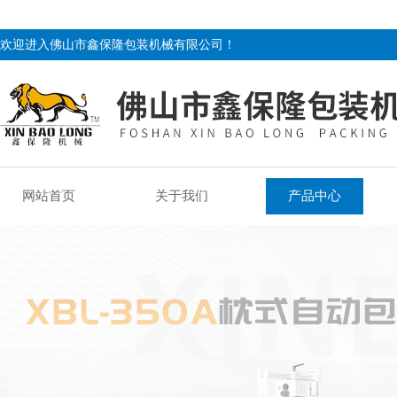
欢迎进入佛山市鑫保隆包装机械有限公司！
网站首页
关于我们
产品中心