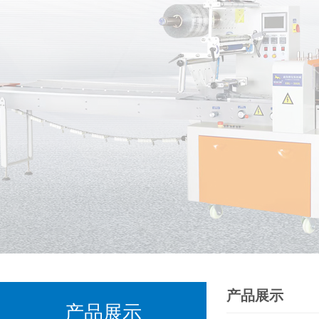
产品展示
产品展示