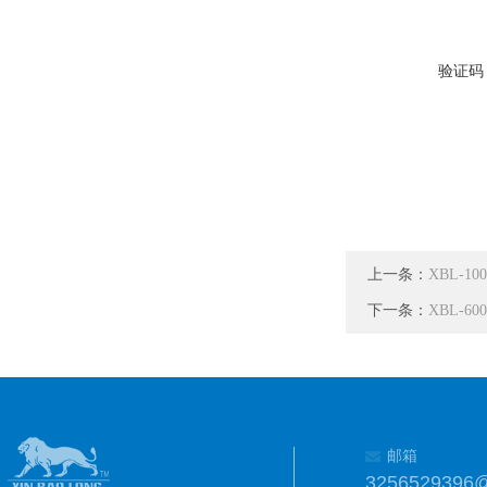
验证码
上一条：
XBL-
下一条：
XBL-
邮箱
3256529396