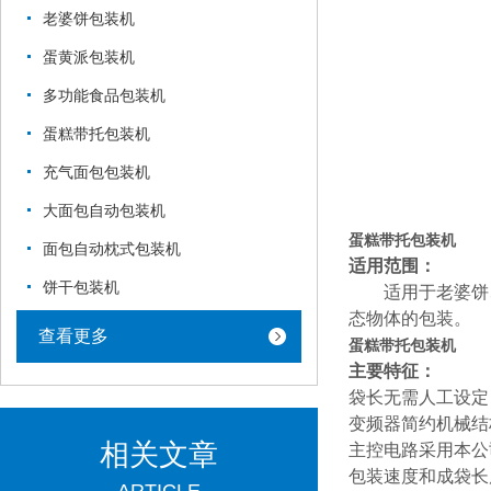
老婆饼包装机
蛋黄派包装机
多功能食品包装机
蛋糕带托包装机
充气面包包装机
大面包自动包装机
蛋糕带托包装机
面包自动枕式包装机
适用范围：
饼干包装机
适用于老婆饼
态物体的包装。
查看更多
蛋糕带托包装机
主要特征：
袋长无需人工设定
变频器简约机械结
相关文章
主控电路采用本公
包装速度和成袋长