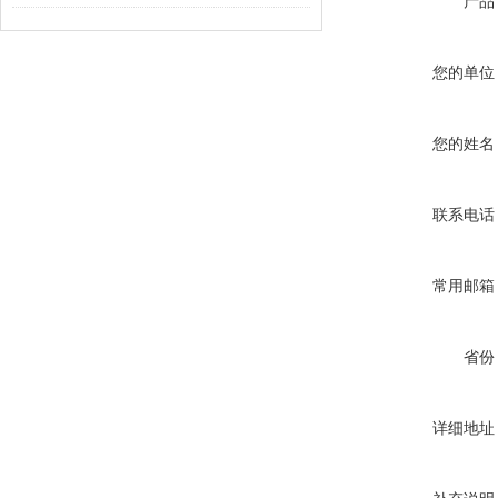
产品
您的单位
您的姓名
联系电话
常用邮箱
省份
详细地址