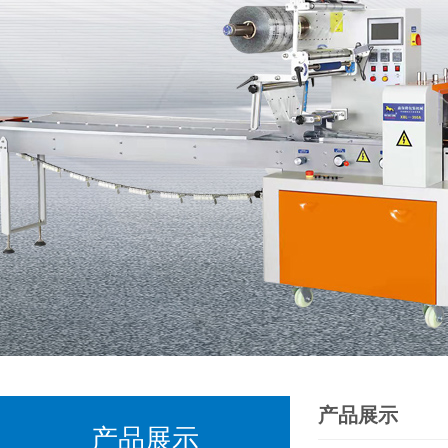
产品展示
产品展示