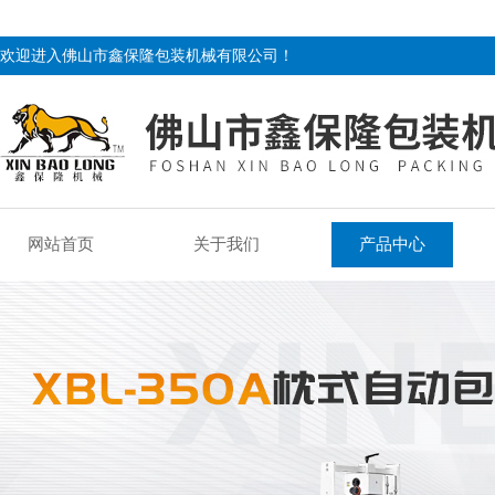
欢迎进入佛山市鑫保隆包装机械有限公司！
网站首页
关于我们
产品中心